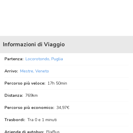
Informazioni di Viaggio
Partenza:
Locorotondo, Puglia
Arrivo:
Mestre, Veneto
Percorso più veloce:
17
h
50
min
Distanza:
769km
Percorso più economico:
34,97€
Trasbordi:
Tra 0 e 1 minuti
Aziende di autobus:
FlixBus