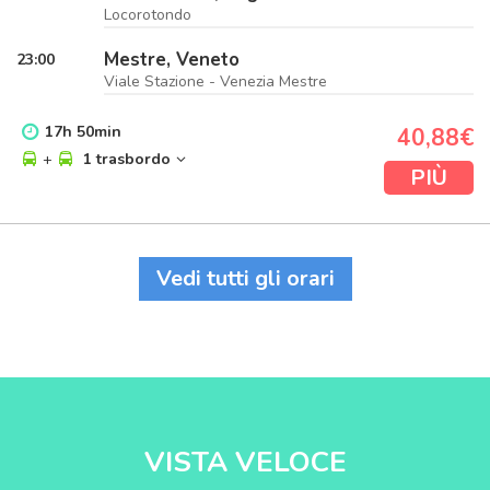
Locorotondo
Mestre, Veneto
23:00
Viale Stazione - Venezia Mestre
17
h
50
min
40,88€
+
1 trasbordo
PIÙ
Vedi tutti gli orari
VISTA VELOCE