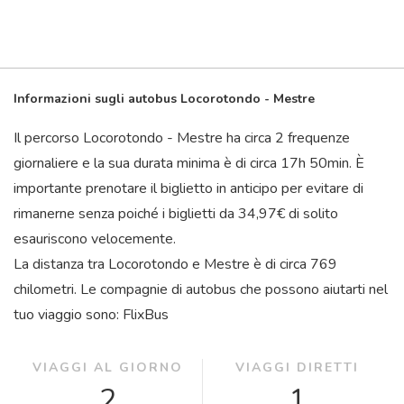
Informazioni sugli autobus Locorotondo - Mestre
Il percorso Locorotondo - Mestre ha circa 2 frequenze
giornaliere e la sua durata minima è di circa 17
h
50
min
. È
importante prenotare il biglietto in anticipo per evitare di
rimanerne senza poiché i biglietti da 34,97€ di solito
esauriscono velocemente.
La distanza tra Locorotondo e Mestre è di circa 769
chilometri. Le compagnie di autobus che possono aiutarti nel
tuo viaggio sono: FlixBus
VIAGGI AL GIORNO
VIAGGI DIRETTI
2
1