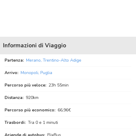
Informazioni di Viaggio
Partenza:
Merano, Trentino-Alto Adige
Arrivo:
Monopoli, Puglia
Percorso più veloce:
23
h
55
min
Distanza:
920km
Percorso più economico:
66,96€
Trasbordi:
Tra 0 e 1 minuti
Aziende di autobus:
FlixBus