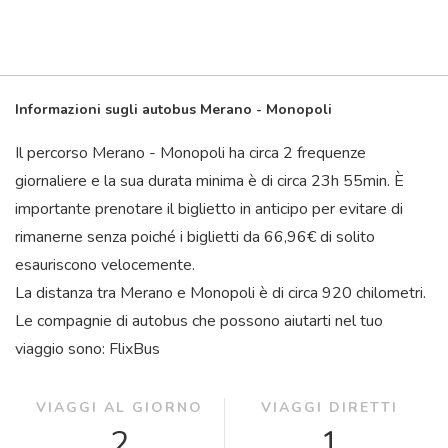
Informazioni sugli autobus Merano - Monopoli
Il percorso Merano - Monopoli ha circa 2 frequenze
giornaliere e la sua durata minima è di circa 23
h
55
min
. È
importante prenotare il biglietto in anticipo per evitare di
rimanerne senza poiché i biglietti da 66,96€ di solito
esauriscono velocemente.
La distanza tra Merano e Monopoli è di circa 920 chilometri.
Le compagnie di autobus che possono aiutarti nel tuo
viaggio sono: FlixBus
VIAGGI AL GIORNO
VIAGGI DIRETTI
2
1