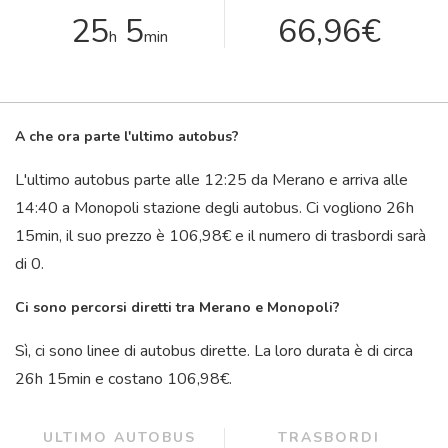
25
5
66,96€
h
min
A che ora parte l'ultimo autobus?
L'ultimo autobus parte alle 12:25 da Merano e arriva alle
14:40 a Monopoli stazione degli autobus. Ci vogliono 26
h
15
min
, il suo prezzo è 106,98€ e il numero di trasbordi sarà
di 0.
Ci sono percorsi diretti tra Merano e Monopoli?
Sì, ci sono linee di autobus dirette. La loro durata è di circa
26
h
15
min
e costano 106,98€.
ULTIMO AUTOBUS
TRASBORDI