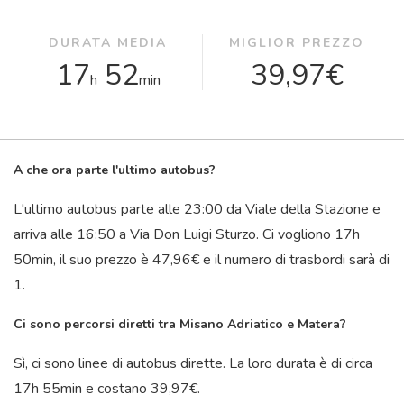
DURATA MEDIA
MIGLIOR PREZZO
17
52
39,97€
h
min
A che ora parte l'ultimo autobus?
L'ultimo autobus parte alle 23:00 da Viale della Stazione e
arriva alle 16:50 a Via Don Luigi Sturzo. Ci vogliono 17
h
50
min
, il suo prezzo è 47,96€ e il numero di trasbordi sarà di
1.
Ci sono percorsi diretti tra Misano Adriatico e Matera?
Sì, ci sono linee di autobus dirette. La loro durata è di circa
17
h
55
min
e costano 39,97€.