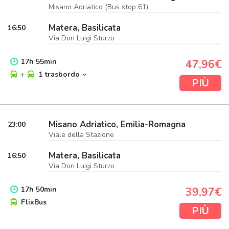
Misano Adriatico (Bus stop 61)
Matera, Basilicata
16:50
Via Don Luigi Sturzo
17
h
55
min
47,96€
+
1 trasbordo
PIÙ
Misano Adriatico, Emilia-Romagna
23:00
Viale della Stazione
Matera, Basilicata
16:50
Via Don Luigi Sturzo
17
h
50
min
39,97€
FlixBus
PIÙ