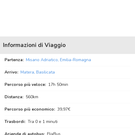
Informazioni di Viaggio
Partenza:
Misano Adriatico, Emilia-Romagna
Arrivo:
Matera, Basilicata
Percorso più veloce:
17
h
50
min
Distanza:
560km
Percorso più economico:
39,97€
Trasbordi:
Tra 0 e 1 minuti
Aziende di autobus:
FlixBus