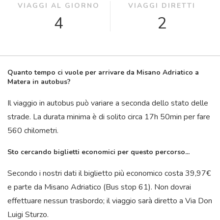
VIAGGI AL GIORNO
VIAGGI DIRETTI
4
2
Quanto tempo ci vuole per arrivare da Misano Adriatico a
Matera in autobus?
Il viaggio in autobus può variare a seconda dello stato delle
strade. La durata minima è di solito circa 17
h
50
min
per fare
560 chilometri.
Sto cercando biglietti economici per questo percorso...
Secondo i nostri dati il ​​biglietto più economico costa 39,97€
e parte da Misano Adriatico (Bus stop 61). Non dovrai
effettuare nessun trasbordo; il viaggio sarà diretto a Via Don
Luigi Sturzo.