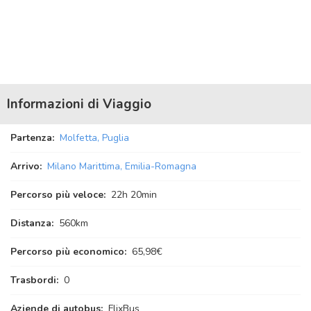
Informazioni di Viaggio
Partenza:
Molfetta, Puglia
Arrivo:
Milano Marittima, Emilia-Romagna
Percorso più veloce:
22
h
20
min
Distanza:
560km
Percorso più economico:
65,98€
Trasbordi:
0
Aziende di autobus:
FlixBus