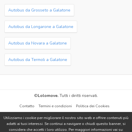
Autobus da Grosseto a Galatone
Autobus da Longarone a Galatone
Autobus da Novara a Galatone
Autobus da Termoli a Galatone
©
Lolomove.
Tutti i diritti riservati.
Contatto
Termini e condizioni
Politica dei Cookies
Utilizziamo i cookie per migliorare il nostro sito web e offrire contenuti più
adatti ai tuoi interessi. Se continui a navigare o chiudi questo banner, si
considera che accetti i loro utilizzo. Per maggiori informazioni vai su: