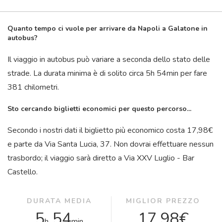
Quanto tempo ci vuole per arrivare da Napoli a Galatone in
autobus?
Il viaggio in autobus può variare a seconda dello stato delle
strade. La durata minima è di solito circa 5
h
54
min
per fare
381 chilometri.
Sto cercando biglietti economici per questo percorso...
Secondo i nostri dati il ​​biglietto più economico costa 17,98€
e parte da Via Santa Lucia, 37. Non dovrai effettuare nessun
trasbordo; il viaggio sarà diretto a Via XXV Luglio - Bar
Castello.
DURATA MEDIA
MIGLIOR PREZZO
5
54
17,98€
h
min