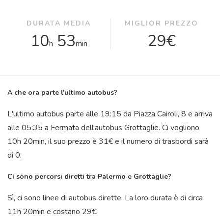
DURATA MEDIA
MIGLIOR PREZZO
10
53
29€
h
min
A che ora parte l'ultimo autobus?
L'ultimo autobus parte alle 19:15 da Piazza Cairoli, 8 e arriva
alle 05:35 a Fermata dell'autobus Grottaglie. Ci vogliono
10
h
20
min
, il suo prezzo è 31€ e il numero di trasbordi sarà
di 0.
Ci sono percorsi diretti tra Palermo e Grottaglie?
Sì, ci sono linee di autobus dirette. La loro durata è di circa
11
h
20
min
e costano 29€.