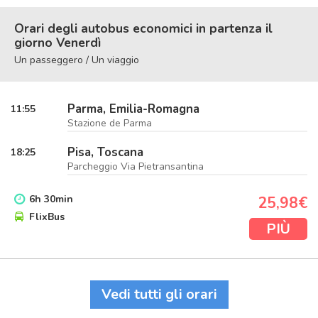
Orari degli autobus economici in partenza il
giorno Venerdì
Un passeggero / Un viaggio
Parma, Emilia-Romagna
11:55
Stazione de Parma
Pisa, Toscana
18:25
Parcheggio Via Pietransantina
6
h
30
min
25,98€
FlixBus
PIÙ
Vedi tutti gli orari