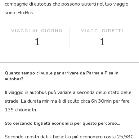
compagnie di autobus che possono aiutarti nel tuo viaggio
sono: FlixBus
VIAGGI AL GIORNO
VIAGGI DIRETTI
1
1
Quanto tempo ci vuole per arrivare da Parma a Pisa in
autobus?
Il viaggio in autobus può variare a seconda dello stato delle
strade. La durata minima è di solito circa 6
h
30
min
per fare
139 chilometri.
Sto cercando biglietti economici per questo percorso...
Secondo i nostri dati il ​​biglietto più economico costa 25,98€