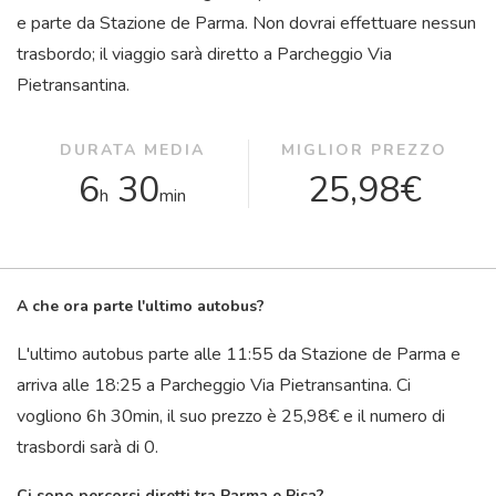
e parte da Stazione de Parma. Non dovrai effettuare nessun
trasbordo; il viaggio sarà diretto a Parcheggio Via
Pietransantina.
DURATA MEDIA
MIGLIOR PREZZO
6
30
25,98€
h
min
A che ora parte l'ultimo autobus?
L'ultimo autobus parte alle 11:55 da Stazione de Parma e
arriva alle 18:25 a Parcheggio Via Pietransantina. Ci
vogliono 6
h
30
min
, il suo prezzo è 25,98€ e il numero di
trasbordi sarà di 0.
Ci sono percorsi diretti tra Parma e Pisa?