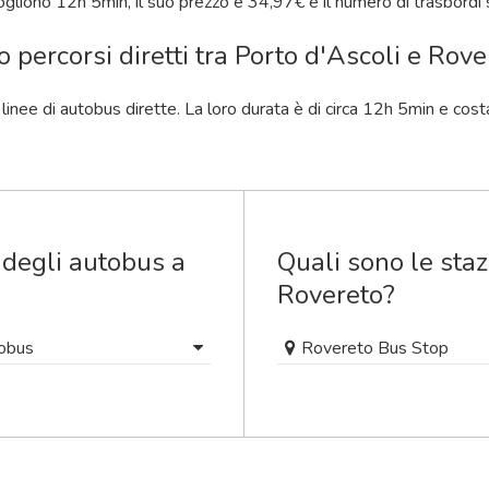
vogliono 12
h
5
min
, il suo prezzo è 34,97€ e il numero di trasbordi 
o percorsi diretti tra Porto d'Ascoli e Rov
o linee di autobus dirette. La loro durata è di circa 12
h
5
min
e cost
 degli autobus a
Quali sono le staz
Rovereto?
tobus
Rovereto Bus Stop