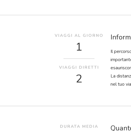
Inform
VIAGGI AL GIORNO
1
Il percors
importante
VIAGGI DIRETTI
esaurisco
2
La distanz
nel tuo vi
Quanto
DURATA MEDIA