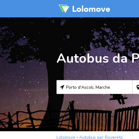
Autobus da P
Lolomove
›
Autobus per Rovereto