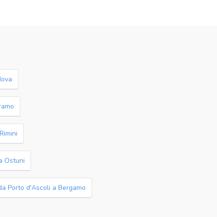
dova
eramo
Rimini
a Ostuni
a Porto d'Ascoli a Bergamo