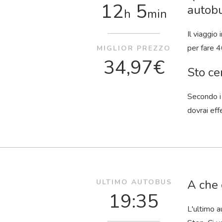
12
5
autob
h
min
Il viaggio
per fare 4
MIGLIOR PREZZO
34,97€
Sto ce
Secondo i 
dovrai eff
A che 
ULTIMO AUTOBUS
19:35
L'ultimo a