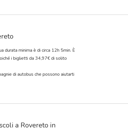
ereto
ua durata minima è di circa 12
h
5
min
. È
iché i biglietti da 34,97€ di solito
pagnie di autobus che possono aiutarti
scoli a Rovereto in