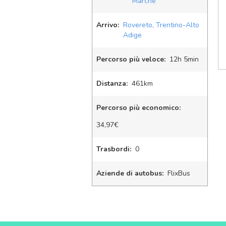
Marche
Arrivo:
Rovereto, Trentino-Alto
Adige
Percorso più veloce:
12
h
5
min
Distanza:
461km
Percorso più economico:
34,97€
Trasbordi:
0
Aziende di autobus:
FlixBus