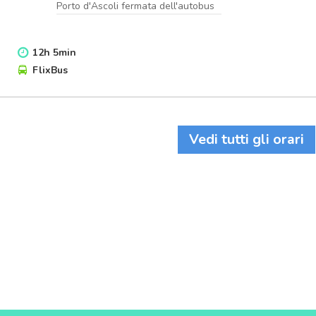
Porto d'Ascoli fermata dell'autobus
12
h
5
min
FlixBus
Vedi tutti gli orari