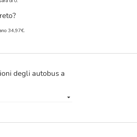
sarà di 0.
ereto?
ano 34,97€.
ioni degli autobus a