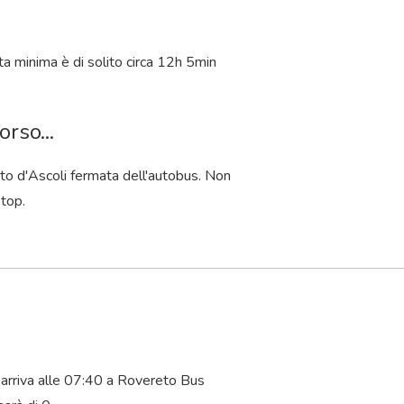
ta minima è di solito circa 12
h
5
min
rso...
orto d'Ascoli fermata dell'autobus. Non
Stop.
 arriva alle 07:40 a Rovereto Bus