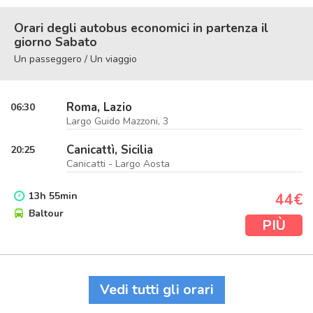
Orari degli autobus economici in partenza il
giorno Sabato
Un passeggero / Un viaggio
Roma, Lazio
06:30
Largo Guido Mazzoni, 3
Canicattì, Sicilia
20:25
Canicatti - Largo Aosta
13
h
55
min
44€
Baltour
PIÙ
Vedi tutti gli orari