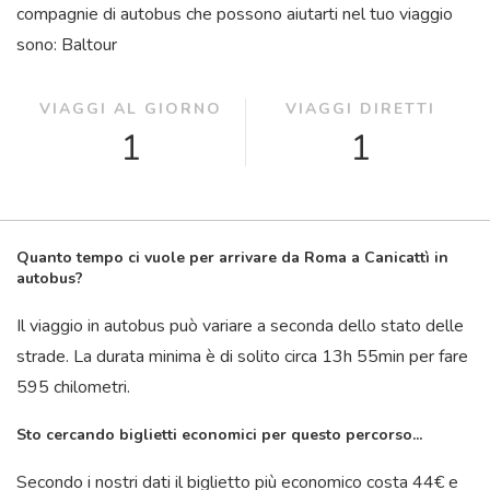
compagnie di autobus che possono aiutarti nel tuo viaggio
sono: Baltour
VIAGGI AL GIORNO
VIAGGI DIRETTI
1
1
Quanto tempo ci vuole per arrivare da Roma a Canicattì in
autobus?
Il viaggio in autobus può variare a seconda dello stato delle
strade. La durata minima è di solito circa 13
h
55
min
per fare
595 chilometri.
Sto cercando biglietti economici per questo percorso...
Secondo i nostri dati il ​​biglietto più economico costa 44€ e