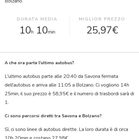
Bolzano.
DURATA MEDIA
MIGLIOR PREZZO
10
10
25,97€
h
min
A che ora parte l'ultimo autobus?
L'ultimo autobus parte alle 20:40 da Savona fermata
dell'autobus e arriva alle 11:05 a Bolzano. Ci vogliono 14
h
25
min
, il suo prezzo è 58,95€ e il numero di trasbordi sarà di
1.
Ci sono percorsi diretti tra Savona e Bolzano?
Sì, ci sono linee di autobus dirette. La loro durata è di circa
10
h
20
min
e costano 27,98€.