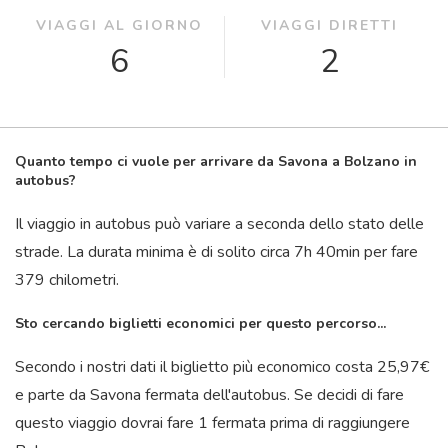
VIAGGI AL GIORNO
VIAGGI DIRETTI
6
2
Quanto tempo ci vuole per arrivare da Savona a Bolzano in
autobus?
Il viaggio in autobus può variare a seconda dello stato delle
strade. La durata minima è di solito circa 7
h
40
min
per fare
379 chilometri.
Sto cercando biglietti economici per questo percorso...
Secondo i nostri dati il ​​biglietto più economico costa 25,97€
e parte da Savona fermata dell'autobus. Se decidi di fare
questo viaggio dovrai fare 1 fermata prima di raggiungere