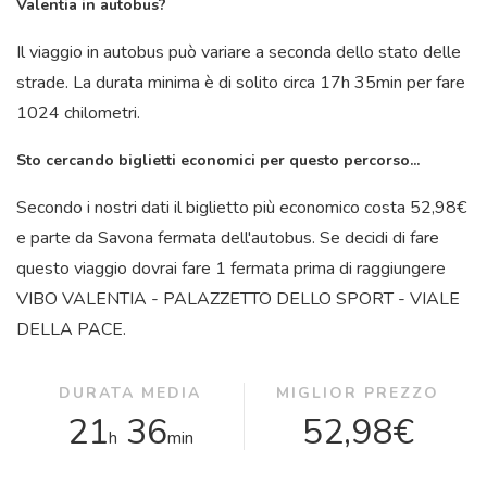
Valentia in autobus?
Il viaggio in autobus può variare a seconda dello stato delle
strade. La durata minima è di solito circa 17
h
35
min
per fare
1024 chilometri.
Sto cercando biglietti economici per questo percorso...
Secondo i nostri dati il ​​biglietto più economico costa 52,98€
e parte da Savona fermata dell'autobus. Se decidi di fare
questo viaggio dovrai fare 1 fermata prima di raggiungere
VIBO VALENTIA - PALAZZETTO DELLO SPORT - VIALE
DELLA PACE.
DURATA MEDIA
MIGLIOR PREZZO
21
36
52,98€
h
min