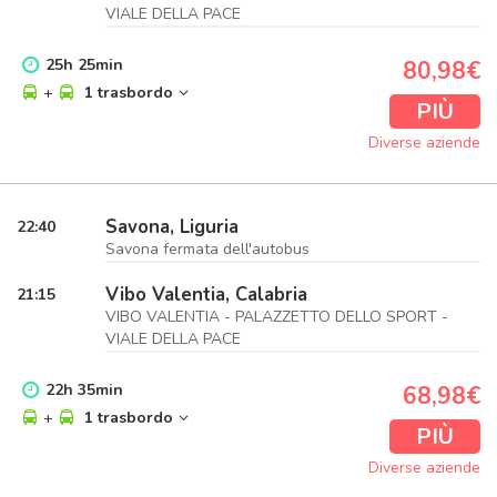
VIALE DELLA PACE
25
h
25
min
80,98€
+
1 trasbordo
PIÙ
Diverse aziende
Savona, Liguria
22:40
Savona fermata dell'autobus
Vibo Valentia, Calabria
21:15
VIBO VALENTIA - PALAZZETTO DELLO SPORT -
VIALE DELLA PACE
22
h
35
min
68,98€
+
1 trasbordo
PIÙ
Diverse aziende