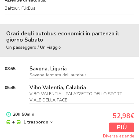
Aziende di autobus:
Baltour, FlixBus
Orari degli autobus economici in partenza il
giorno Sabato
Un passeggero / Un viaggio
Savona, Liguria
08:55
Savona fermata dell'autobus
Vibo Valentia, Calabria
05:45
VIBO VALENTIA - PALAZZETTO DELLO SPORT -
VIALE DELLA PACE
20
h
50
min
52,98€
+
1 trasbordo
PIÙ
Diverse aziende