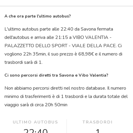
A che ora parte l'ultimo autobus?
L'ultimo autobus parte alle 22:40 da Savona fermata
dell'autobus e arriva alle 21:15 a VIBO VALENTIA -
PALAZZETTO DELLO SPORT - VIALE DELLA PACE. Ci
vogliono 22
h
35
min
, il suo prezzo è 68,98€ e il numero di
trasbordi sarà di 1.
Ci sono percorsi diretti tra Savona e Vibo Valentia?
Non abbiamo percorsi diretti nel nostro database. Il numero
minimo di trasferimenti è di 1 trasbordi e la durata totale del
viaggio sarà di circa 20
h
50
min
ULTIMO AUTOBUS
TRASBORDI
22:40
1