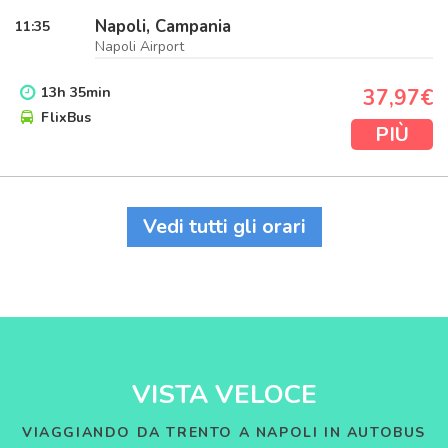
Napoli, Campania
11:35
Napoli Airport
13
h
35
min
37,97€
FlixBus
PIÙ
Vedi tutti gli orari
VISTA VELOCE
VIAGGIANDO DA TRENTO A NAPOLI IN AUTOBUS