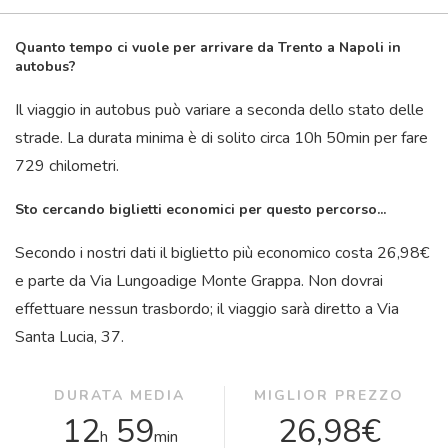
Quanto tempo ci vuole per arrivare da Trento a Napoli in
autobus?
Il viaggio in autobus può variare a seconda dello stato delle
strade. La durata minima è di solito circa 10
h
50
min
per fare
729 chilometri.
Sto cercando biglietti economici per questo percorso...
Secondo i nostri dati il ​​biglietto più economico costa 26,98€
e parte da Via Lungoadige Monte Grappa. Non dovrai
effettuare nessun trasbordo; il viaggio sarà diretto a Via
Santa Lucia, 37.
DURATA MEDIA
MIGLIOR PREZZO
12
59
26,98€
h
min