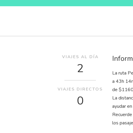
Inform
VIAJES AL DÍA
2
La ruta Pe
a 43
h
14
VIAJES DIRECTOS
de $11600
0
La distan
ayudar en
Recuerde 
los pasaj