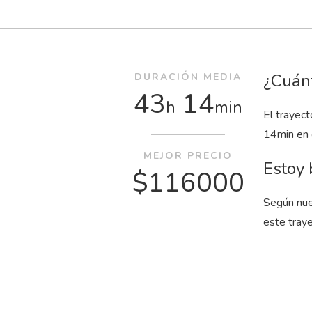
¿Cuánt
DURACIÓN MEDIA
43
14
h
min
El trayec
14
min
en 
MEJOR PRECIO
Estoy 
$116000
Según nue
este tray