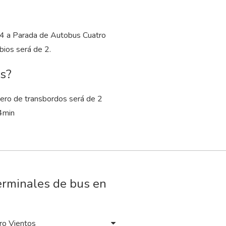
:14 a Parada de Autobus Cuatro
ios será de 2.
os?
ero de transbordos será de 2
4
min
erminales de bus en
ro Vientos