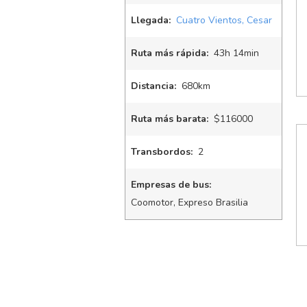
Llegada:
Cuatro Vientos, Cesar
Ruta más rápida:
43
h
14
min
Distancia:
680km
Ruta más barata:
$116000
Transbordos:
2
Empresas de bus:
Coomotor, Expreso Brasilia