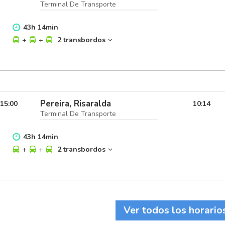
Terminal De Transporte
43
h
14
min
+
+
2 transbordos
Pereira, Risaralda
15:00
10:14
Terminal De Transporte
43
h
14
min
+
+
2 transbordos
Ver todos los horario