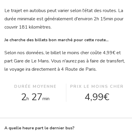
Le trajet en autobus peut varier selon l'état des routes. La
durée minimale est généralement d'environ 2
h
15
min
pour
couvrir 181 kilomètres.
Je cherche des billets bon marché pour cette route...
Selon nos données, le billet le moins cher coûte 4,99€ et
part Gare de Le Mans. Vous n'aurez pas à faire de transfert,
le voyage ira directement à 4 Route de Paris.
DURÉE MOYENNE
PRIX LE MOINS CHER
2
27
4,99€
h
min
A quelle heure part le dernier bus?