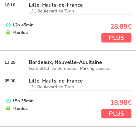
Lille, Hauts-de-France
18:10
131 Boulevard de Turin
12
h
45
min
28,89€
FlixBus
PLUS
Bordeaux, Nouvelle-Aquitaine
13:25
Gare SNCF de Bordeaux - Parking Descas
Lille, Hauts-de-France
05:00
131 Boulevard de Turin
15
h
35
min
18,98€
FlixBus
PLUS