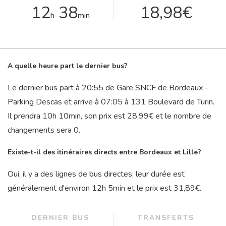
12
38
18,98€
h
min
A quelle heure part le dernier bus?
Le dernier bus part à 20:55 de Gare SNCF de Bordeaux -
Parking Descas et arrive à 07:05 à 131 Boulevard de Turin.
Il prendra 10
h
10
min
, son prix est 28,99€ et le nombre de
changements sera 0.
Existe-t-il des itinéraires directs entre Bordeaux et Lille?
Oui, il y a des lignes de bus directes, leur durée est
généralement d'environ 12
h
5
min
et le prix est 31,89€.
DERNIER BUS
TRANSFERTS