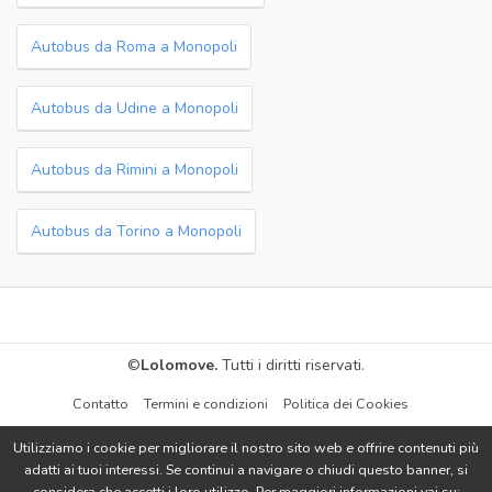
Autobus da Roma a Monopoli
Autobus da Udine a Monopoli
Autobus da Rimini a Monopoli
Autobus da Torino a Monopoli
©
Lolomove.
Tutti i diritti riservati.
Contatto
Termini e condizioni
Politica dei Cookies
Utilizziamo i cookie per migliorare il nostro sito web e offrire contenuti più
adatti ai tuoi interessi. Se continui a navigare o chiudi questo banner, si
considera che accetti i loro utilizzo. Per maggiori informazioni vai su: