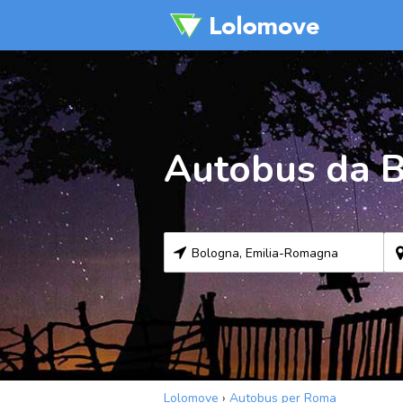
Autobus da 
Lolomove
›
Autobus per Roma