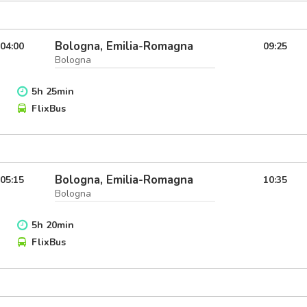
Bologna, Emilia-Romagna
04:00
09:25
Bologna
5
h
25
min
FlixBus
Bologna, Emilia-Romagna
05:15
10:35
Bologna
5
h
20
min
FlixBus