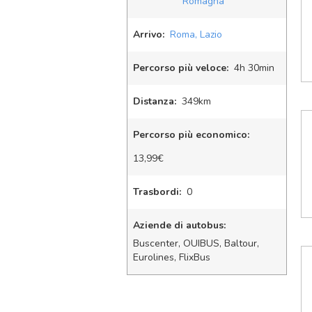
Romagna
Arrivo:
Roma, Lazio
Percorso più veloce:
4
h
30
min
Distanza:
349km
Percorso più economico:
13,99€
Trasbordi:
0
Aziende di autobus:
Buscenter, OUIBUS, Baltour,
Eurolines, FlixBus