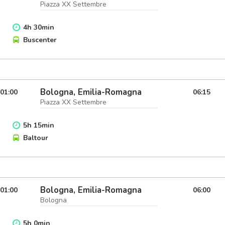
Piazza XX Settembre
4
h
30
min
Buscenter
Bologna, Emilia-Romagna
01:00
06:15
Piazza XX Settembre
5
h
15
min
Baltour
Bologna, Emilia-Romagna
01:00
06:00
Bologna
5
h
0
min