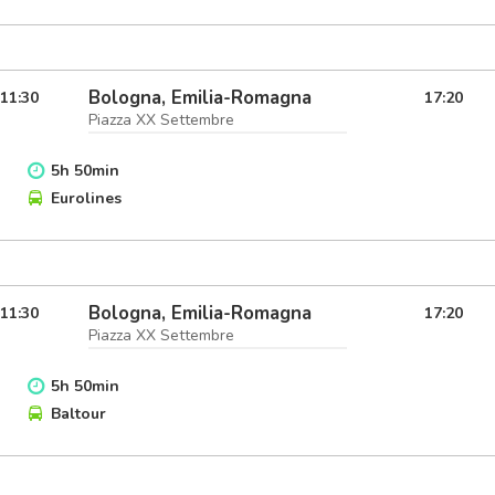
Bologna, Emilia-Romagna
11:30
17:20
Piazza XX Settembre
5
h
50
min
Eurolines
Bologna, Emilia-Romagna
11:30
17:20
Piazza XX Settembre
5
h
50
min
Baltour