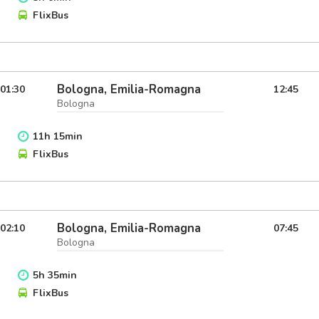
FlixBus
Bologna, Emilia-Romagna
01:30
12:45
Bologna
11
h
15
min
FlixBus
Bologna, Emilia-Romagna
02:10
07:45
Bologna
5
h
35
min
FlixBus