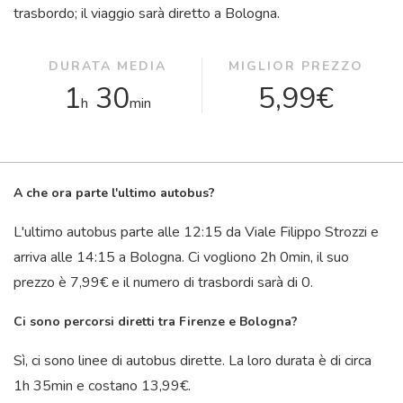
trasbordo; il viaggio sarà diretto a Bologna.
DURATA MEDIA
MIGLIOR PREZZO
1
30
5,99€
h
min
A che ora parte l'ultimo autobus?
L'ultimo autobus parte alle 12:15 da Viale Filippo Strozzi e
arriva alle 14:15 a Bologna. Ci vogliono 2
h
0
min
, il suo
prezzo è 7,99€ e il numero di trasbordi sarà di 0.
Ci sono percorsi diretti tra Firenze e Bologna?
Sì, ci sono linee di autobus dirette. La loro durata è di circa
1
h
35
min
e costano 13,99€.