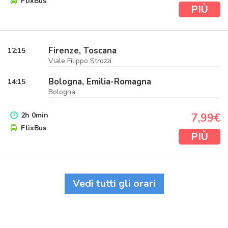
FlixBus
PIÙ
Firenze, Toscana
12:15
Viale Filippo Strozzi
Bologna, Emilia-Romagna
14:15
Bologna
2
h
0
min
7,99€
FlixBus
PIÙ
Vedi tutti gli orari