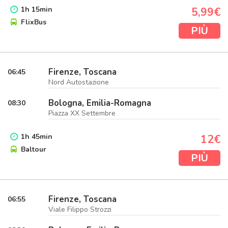
1
h
15
min
5,99€
FlixBus
PIÙ
Firenze, Toscana
06:45
Nord Autostazione
Bologna, Emilia-Romagna
08:30
Piazza XX Settembre
1
h
45
min
12€
Baltour
PIÙ
Firenze, Toscana
06:55
Viale Filippo Strozzi