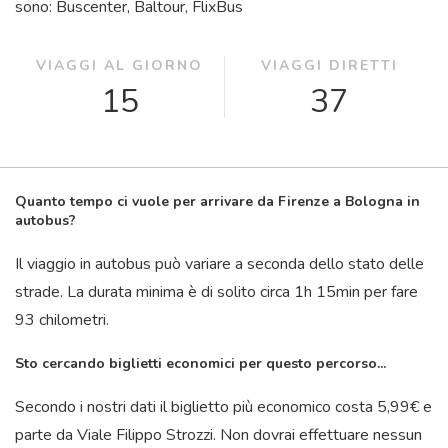
sono: Buscenter, Baltour, FlixBus
VIAGGI AL GIORNO
VIAGGI DIRETTI
15
37
Quanto tempo ci vuole per arrivare da Firenze a Bologna in
autobus?
Il viaggio in autobus può variare a seconda dello stato delle
strade. La durata minima è di solito circa 1
h
15
min
per fare
93 chilometri.
Sto cercando biglietti economici per questo percorso...
Secondo i nostri dati il ​​biglietto più economico costa 5,99€ e
parte da Viale Filippo Strozzi. Non dovrai effettuare nessun