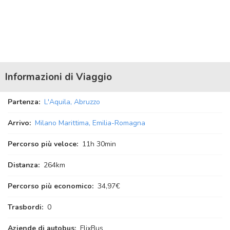
Informazioni di Viaggio
Partenza:
L'Aquila, Abruzzo
Arrivo:
Milano Marittima, Emilia-Romagna
Percorso più veloce:
11
h
30
min
Distanza:
264km
Percorso più economico:
34,97€
Trasbordi:
0
Aziende di autobus:
FlixBus