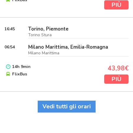
PIÙ
Torino, Piemonte
16:45
Torino Stura
Milano Marittima, Emilia-Romagna
06:54
Milano Marittima
14
h
9
min
43,98€
FlixBus
PIÙ
Vedi tutti gli orari