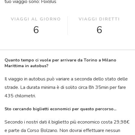
tuo viaggio sono: FlixBus
VIAGGI AL GIORNO
VIAGGI DIRETTI
6
6
Quanto tempo ci vuole per arrivare da Torino a Milano
Marittima in autobus?
Il viaggio in autobus può variare a seconda dello stato delle
strade. La durata minima è di solito circa 8
h
35
min
per fare
435 chilometri.
Sto cercando biglietti economici per questo percorso...
Secondo i nostri dati il ​​biglietto più economico costa 29,98€
e parte da Corso Bolzano. Non dovrai effettuare nessun