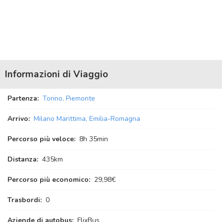
Informazioni di Viaggio
Partenza:
Torino, Piemonte
Arrivo:
Milano Marittima, Emilia-Romagna
Percorso più veloce:
8
h
35
min
Distanza:
435km
Percorso più economico:
29,98€
Trasbordi:
0
Aziende di autobus:
FlixBus