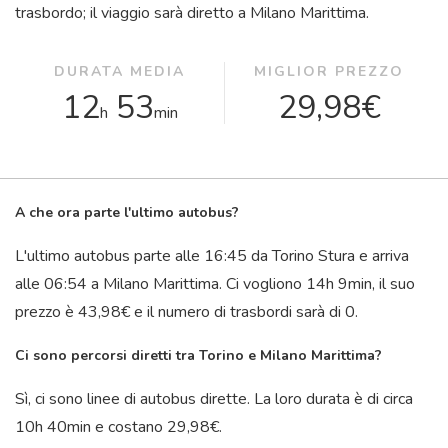
trasbordo; il viaggio sarà diretto a Milano Marittima.
DURATA MEDIA
MIGLIOR PREZZO
12
53
29,98€
h
min
A che ora parte l'ultimo autobus?
L'ultimo autobus parte alle 16:45 da Torino Stura e arriva
alle 06:54 a Milano Marittima. Ci vogliono 14
h
9
min
, il suo
prezzo è 43,98€ e il numero di trasbordi sarà di 0.
Ci sono percorsi diretti tra Torino e Milano Marittima?
Sì, ci sono linee di autobus dirette. La loro durata è di circa
10
h
40
min
e costano 29,98€.